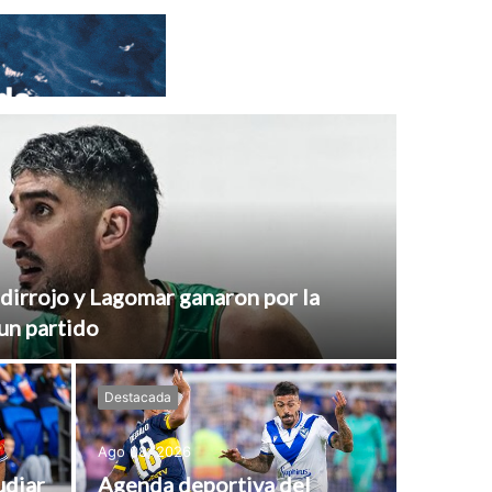
rdirrojo y Lagomar ganaron por la
 un partido
Destacada
Ago 08, 2026
udiar
Agenda deportiva del