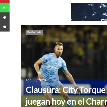
WhatsApp
App Android
App iPhone
Destacada
Ago 08, 2026
Clausura: City Torque
juegan hoy en el Char