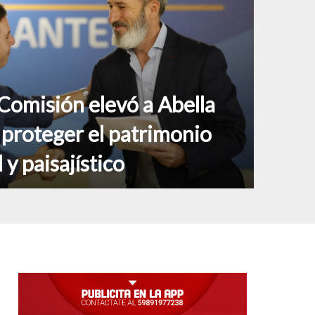
Comisión elevó a Abella
a proteger el patrimonio
l y paisajístico