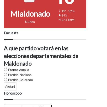
Mlaldonado
10º - 10º%
84%
27.4 km/h
Nubes
Encuesta
A que partido votará en las
elecciones departamentales de
Maldonado
Frente Amplio
Partido Nacional
Partido Colorado
Horóscopo