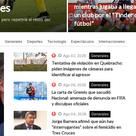
nes
mientras jugaba a llega
un club por el “Tinder 
pero repetiría el resto del
fútbol”
Generales
Deportes
Tecnología
Espectáculos
Internacionales
Ago 02, 2026
Generales
Tentativa de violación en Quebracho:
piden imágenes de cámaras para
identificar al agresor
Ago 06, 2026
Generales
La carta de Gremio que sacudió
Nacional: amenaza de denuncia en FIFA
y disculpas oficiales
Ago 04, 2026
Generales
Jorge Barrera afirmó que aún hay
“interrogantes” sobre el femicidio en
Tres Cruces