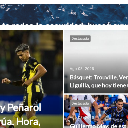
Destacada
Ago 08, 2026
Básquet: Trouville, Ve
Liguilla, que hoy tiene
 y Peñarol
Destacada
rúa. Hora,
Ago 08, 2026
Guillermo May; de est