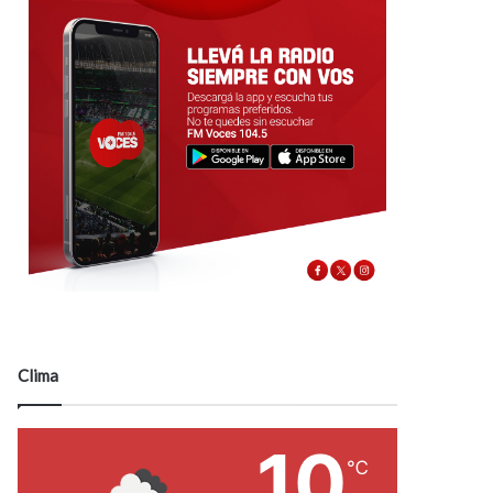
Clima
10
℃